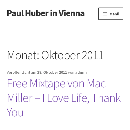
Paul Huber in Vienna
Zur
Zum
Menü
Navigation
Inhalt
springen
springen
Start
Monat:
Oktober 2011
Veröffentlicht am
28. Oktober 2011
von
admin
Free Mixtape von Mac
Miller – I Love Life, Thank
You