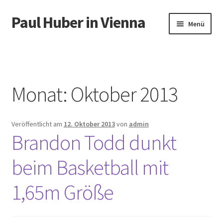
Paul Huber in Vienna
Zur
Zum
Menü
Navigation
Inhalt
springen
springen
Start
Monat:
Oktober 2013
Veröffentlicht am
12. Oktober 2013
von
admin
Brandon Todd dunkt
beim Basketball mit
1,65m Größe