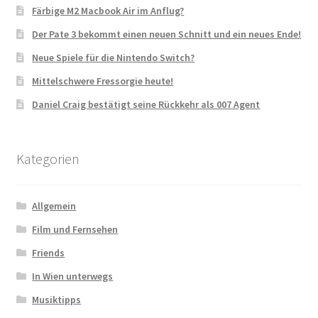
Färbige M2 Macbook Air im Anflug?
Der Pate 3 bekommt einen neuen Schnitt und ein neues Ende!
Neue Spiele für die Nintendo Switch?
Mittelschwere Fressorgie heute!
Daniel Craig bestätigt seine Rückkehr als 007 Agent
Kategorien
Allgemein
Film und Fernsehen
Friends
In Wien unterwegs
Musiktipps