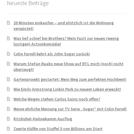
Neueste Beiträge
20 Minuten einkaufen – und plötzlich ist die Wohnung
verwüstet!
Was lief schief bei Brothers? Mein Fazit zur neuen (wenig
lustigen) Actionkomödie!
Colin Farrell kehrt als John Sugar zurück!
Warum Stefan Raabs neue Show auf RTL mich (noch) nicht
überzeugt!
Gartenprojekt gestartet: Mein Weg zum perfekten Hochbeet!
Wie Emily Armstrong Linkin Park zu neuem Leben erweckt!
Welche Wegen stehen Carlos Sainz noch offen?
Meine ehrliche Meinung zur TV Serie „Sugar“ mit Colin Farrell
Kitzbühel-Hahnekamm Ausflug
Zweite Hälfte von Staffel 5 von Billions am Start