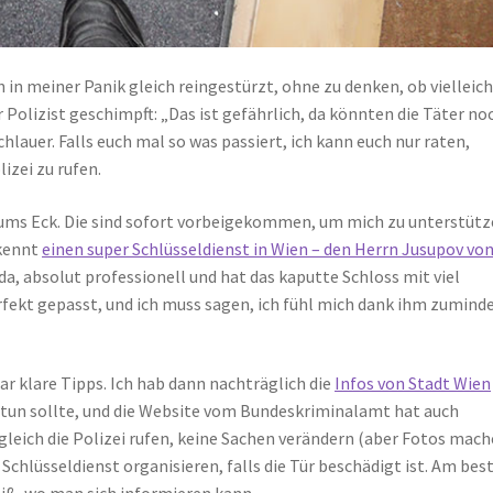
h in meiner Panik gleich reingestürzt, ohne zu denken, ob vielleic
r Polizist geschimpft: „Das ist gefährlich, da könnten die Täter no
lauer. Falls euch mal so was passiert, ich kann euch nur raten,
izei zu rufen.
ums Eck. Die sind sofort vorbeigekommen, um mich zu unterstütz
 kennt
einen super Schlüsseldienst in Wien – den Herrn Jusupov vo
da, absolut professionell und hat das kaputte Schloss mit viel
rfekt gepasst, und ich muss sagen, ich fühl mich dank ihm zumind
ar klare Tipps. Ich hab dann nachträglich die
Infos von Stadt Wien
tun sollte, und die Website vom Bundeskriminalamt hat auch
gleich die Polizei rufen, keine Sachen verändern (aber Fotos mac
 Schlüsseldienst organisieren, falls die Tür beschädigt ist. Am bes