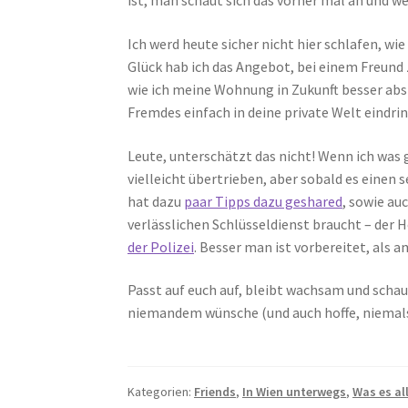
ist, man schaut sich das vorher mal an und w
Ich werd heute sicher nicht hier schlafen, w
Glück hab ich das Angebot, bei einem Freund 
wie ich meine Wohnung in Zukunft besser absi
Fremdes einfach in deine private Welt eindrin
Leute, unterschätzt das nicht! Wenn ich was g
vielleicht übertrieben, aber sobald es einen
hat dazu
paar Tipps dazu geshared
, sowie au
verlässlichen Schlüsseldienst braucht – der H
der Polizei
. Besser man ist vorbereitet, als 
Passt auf euch auf, bleibt wachsam und schaut
niemandem wünsche (und auch hoffe, niema
Kategorien:
Friends
,
In Wien unterwegs
,
Was es al