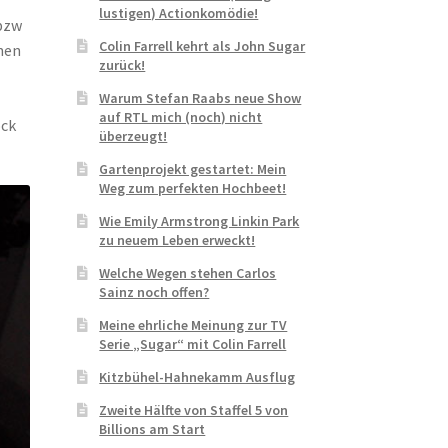
lustigen) Actionkomödie!
 bzw
Colin Farrell kehrt als John Sugar
inen
zurück!
Warum Stefan Raabs neue Show
auf RTL mich (noch) nicht
ock
überzeugt!
Gartenprojekt gestartet: Mein
Weg zum perfekten Hochbeet!
Wie Emily Armstrong Linkin Park
zu neuem Leben erweckt!
Welche Wegen stehen Carlos
Sainz noch offen?
Meine ehrliche Meinung zur TV
Serie „Sugar“ mit Colin Farrell
Kitzbühel-Hahnekamm Ausflug
Zweite Hälfte von Staffel 5 von
Billions am Start