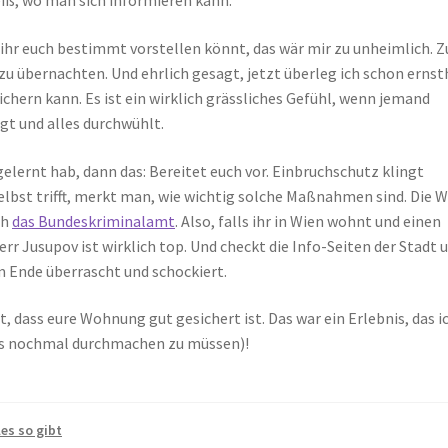
eiß, wo man sich informieren kann.
ie ihr euch bestimmt vorstellen könnt, das wär mir zu unheimlich. 
zu übernachten. Und ehrlich gesagt, jetzt überleg ich schon ernsth
chern kann. Es ist ein wirklich grässliches Gefühl, wenn jemand
gt und alles durchwühlt.
elernt hab, dann das: Bereitet euch vor. Einbruchschutz klingt
 selbst trifft, merkt man, wie wichtig solche Maßnahmen sind. Die
ch
das Bundeskriminalamt
. Also, falls ihr in Wien wohnt und einen
err Jusupov ist wirklich top. Und checkt die Info-Seiten der Stadt 
am Ende überrascht und schockiert.
, dass eure Wohnung gut gesichert ist. Das war ein Erlebnis, das i
ls nochmal durchmachen zu müssen)!
les so gibt