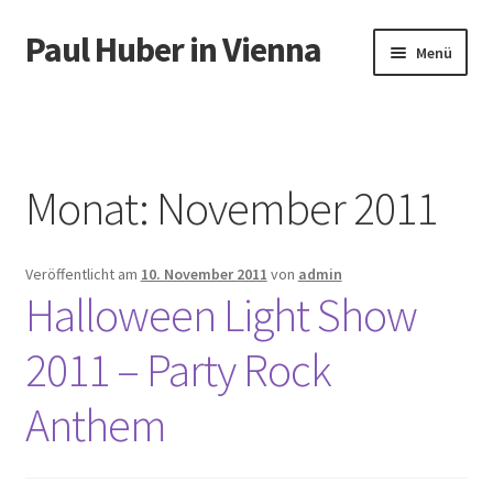
Paul Huber in Vienna
Zur
Zum
Menü
Navigation
Inhalt
springen
springen
Start
Monat:
November 2011
Veröffentlicht am
10. November 2011
von
admin
Halloween Light Show
2011 – Party Rock
Anthem