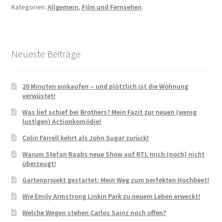
Kategorien:
Allgemein
,
Film und Fernsehen
Neueste Beiträge
20 Minuten einkaufen – und plötzlich ist die Wohnung
verwüstet!
Was lief schief bei Brothers? Mein Fazit zur neuen (wenig
lustigen) Actionkomödie!
Colin Farrell kehrt als John Sugar zurück!
Warum Stefan Raabs neue Show auf RTL mich (noch) nicht
überzeugt!
Gartenprojekt gestartet: Mein Weg zum perfekten Hochbeet!
Wie Emily Armstrong Linkin Park zu neuem Leben erweckt!
Welche Wegen stehen Carlos Sainz noch offen?