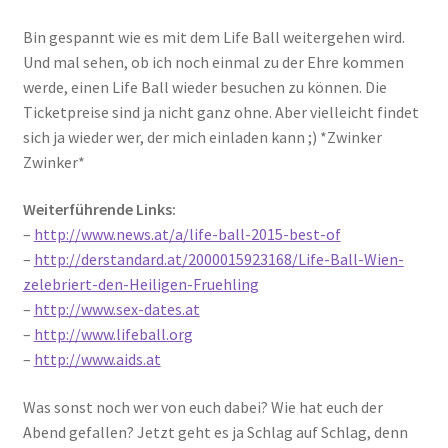
Bin gespannt wie es mit dem Life Ball weitergehen wird.
Und mal sehen, ob ich noch einmal zu der Ehre kommen
werde, einen Life Ball wieder besuchen zu können. Die
Ticketpreise sind ja nicht ganz ohne. Aber vielleicht findet
sich ja wieder wer, der mich einladen kann ;) *Zwinker
Zwinker*
Weiterführende Links:
–
http://www.news.at/a/life-ball-2015-best-of
–
http://derstandard.at/2000015923168/Life-Ball-Wien-
zelebriert-den-Heiligen-Fruehling
–
http://www.sex-dates.at
–
http://www.lifeball.org
–
http://www.aids.at
Was sonst noch wer von euch dabei? Wie hat euch der
Abend gefallen? Jetzt geht es ja Schlag auf Schlag, denn