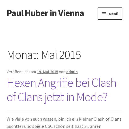
Paul Huber in Vienna
Zur
Zum
Menü
Navigation
Inhalt
springen
springen
Start
Monat:
Mai 2015
Veröffentlicht am
19. Mai 2015
von
admin
Hexen Angriffe bei Clash
of Clans jetzt in Mode?
Wie viele von euch wissen, bin ich ein kleiner Clash of Clans
Suchtler und spiele CoC schon seit hast 3 Jahren