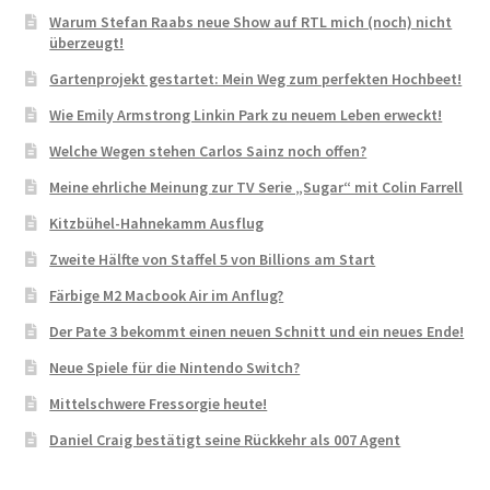
Warum Stefan Raabs neue Show auf RTL mich (noch) nicht
überzeugt!
Gartenprojekt gestartet: Mein Weg zum perfekten Hochbeet!
Wie Emily Armstrong Linkin Park zu neuem Leben erweckt!
Welche Wegen stehen Carlos Sainz noch offen?
Meine ehrliche Meinung zur TV Serie „Sugar“ mit Colin Farrell
Kitzbühel-Hahnekamm Ausflug
Zweite Hälfte von Staffel 5 von Billions am Start
Färbige M2 Macbook Air im Anflug?
Der Pate 3 bekommt einen neuen Schnitt und ein neues Ende!
Neue Spiele für die Nintendo Switch?
Mittelschwere Fressorgie heute!
Daniel Craig bestätigt seine Rückkehr als 007 Agent