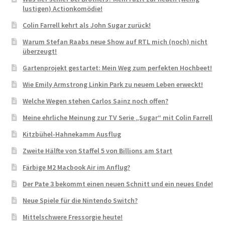
lustigen) Actionkomödie!
Colin Farrell kehrt als John Sugar zurück!
Warum Stefan Raabs neue Show auf RTL mich (noch) nicht
überzeugt!
Gartenprojekt gestartet: Mein Weg zum perfekten Hochbeet!
Wie Emily Armstrong Linkin Park zu neuem Leben erweckt!
Welche Wegen stehen Carlos Sainz noch offen?
Meine ehrliche Meinung zur TV Serie „Sugar“ mit Colin Farrell
Kitzbühel-Hahnekamm Ausflug
Zweite Hälfte von Staffel 5 von Billions am Start
Färbige M2 Macbook Air im Anflug?
Der Pate 3 bekommt einen neuen Schnitt und ein neues Ende!
Neue Spiele für die Nintendo Switch?
Mittelschwere Fressorgie heute!