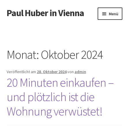
Paul Huber in Vienna
Zur
Zum
Menü
Navigation
Inhalt
springen
springen
Start
Monat:
Oktober 2024
Veröffentlicht am
28. Oktober 2024
von
admin
20 Minuten einkaufen –
und plötzlich ist die
Wohnung verwüstet!