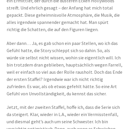
ein Ermittler, der durch die düsteren Ecken Hollywoods
streift. Und ehrlich gesagt – der Anfang hat mich total
gepackt. Diese geheimnisvolle Atmosphäre, die Musik, die
alles irgendwie spannender gemacht hat. Man spürt
richtig die Schatten, die auf den Figuren liegen.
Aber dann… Ja, es gab schon ein paar Stellen, wo ich das
Gefühl hatte, die Story schleppt sich so dahin. So, als
würde sie selbst nicht wissen, wohin sie eigentlich will. Ich
bin trotzdem dran geblieben, hauptsächlich wegen Farrell,
weil er einfach so viel aus der Rolle rausholt. Doch das Ende
der ersten Staffel? Irgendwie war ich nicht richtig
zufrieden. Es war, als ob etwas gefehlt hätte. So eine Art
Gefühl von Unvollständigkeit, du kennst das sicher.
Jetzt, mit der zweiten Staffel, hoffe ich, dass die Serie sich
da steigert. Klar, wieder in L.A., wieder ein Vermisstenfall,
und diesmal geht’s auch um seine Schwester. Ich bin
vorsichtig optimistisch. Denn, auch wenn es Schwächen