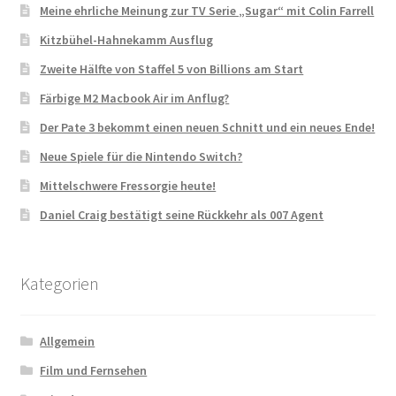
Meine ehrliche Meinung zur TV Serie „Sugar“ mit Colin Farrell
Kitzbühel-Hahnekamm Ausflug
Zweite Hälfte von Staffel 5 von Billions am Start
Färbige M2 Macbook Air im Anflug?
Der Pate 3 bekommt einen neuen Schnitt und ein neues Ende!
Neue Spiele für die Nintendo Switch?
Mittelschwere Fressorgie heute!
Daniel Craig bestätigt seine Rückkehr als 007 Agent
Kategorien
Allgemein
Film und Fernsehen