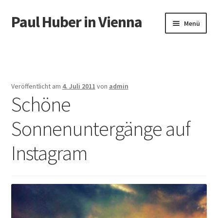
Paul Huber in Vienna
Zur
Zum
Menü
Navigation
Inhalt
springen
springen
Start
Veröffentlicht am
4. Juli 2011
von
admin
Schöne
Sonnenuntergänge auf
Instagram