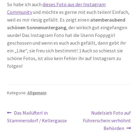
So habe ich auch
dieses Foto aus der Instagram
Community
und möchte es gerne mit euch teilen! Einfach,
weil es mir riesig gefällt. Es zeigt einen
atemberaubend
schönen Sonnenuntergang
, der wirkich gut eingefangen
wurde! Das Instagram Foto hat die Userin Foppygirl
geschossen und wenn es euch auch gefällt, dann gebt ihr
ein „Like“, sie freu sich bestimmt! :) Auch so schiesst sie
schöne Fotos, ist also kein Fehler ihr auf Instagram zu
folgen!
Kategorie:
Allgemein
Beitragsnavigation
Vorheriger
Nächster
Das Mailüfterl in
Nudelsieb Foto auf
Beitrag:
Beitrag:
Stammersdorf / Kellergasse
Führerschein verhöhnt
Behörden