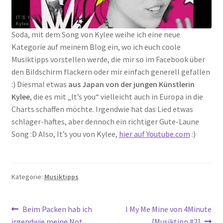
Soda, mit dem Song von Kylee weihe ich eine neue
Kategorie auf meinem Blog ein, wo ich euch coole
Musiktipps vorstellen werde, die mir so im Facebook über
den Bildschirm flackern oder mir einfach generell gefallen
:) Diesmal etwas
aus Japan von der jungen Künstlerin
Kylee
, die es mit „It’s you“ vielleicht auch in Europa in die
Charts schaffen möchte. Irgendwie hat das Lied etwas
schlager-haftes, aber dennoch ein richtiger Gute-Laune
Song :D Also, It’s you von Kylee,
hier auf Youtube.com
:)
Kategorie:
Musiktipps
Beitragsnavigation
Vorheriger
Nächster
Beim Packen hab ich
I My Me Mine von 4Minute
Beitrag:
Beitrag:
irgendwie meine Not..
[Musiktipp #2]