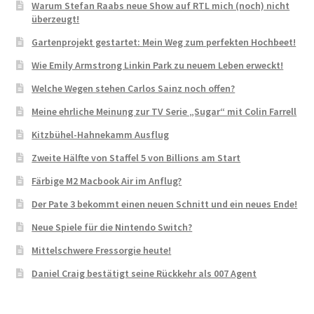
Warum Stefan Raabs neue Show auf RTL mich (noch) nicht
überzeugt!
Gartenprojekt gestartet: Mein Weg zum perfekten Hochbeet!
Wie Emily Armstrong Linkin Park zu neuem Leben erweckt!
Welche Wegen stehen Carlos Sainz noch offen?
Meine ehrliche Meinung zur TV Serie „Sugar“ mit Colin Farrell
Kitzbühel-Hahnekamm Ausflug
Zweite Hälfte von Staffel 5 von Billions am Start
Färbige M2 Macbook Air im Anflug?
Der Pate 3 bekommt einen neuen Schnitt und ein neues Ende!
Neue Spiele für die Nintendo Switch?
Mittelschwere Fressorgie heute!
Daniel Craig bestätigt seine Rückkehr als 007 Agent