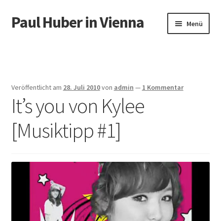
Paul Huber in Vienna
Zur
Zum
Menü
Navigation
Inhalt
springen
springen
Start
Veröffentlicht am
28. Juli 2010
von
admin
—
1 Kommentar
It’s you von Kylee
[Musiktipp #1]