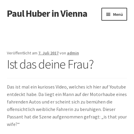
Paul Huber in Vienna
Zur
Zum
Menü
Navigation
Inhalt
springen
springen
Start
Veröffentlicht am
7. Juli 2017
von
admin
Ist das deine Frau?
Das ist mal ein kurioses Video, welches ich hier auf Youtube
entdeckt habe. Da liegt ein Mann auf der Motorhaube eines
fahrenden Autos und er scheint sich zu bemühen die
offensichtlich weibliche Fahrerin zu beruhigen. Dieser
Passant hat die Szene aufgenommen gefragt: „is that your
wife?“