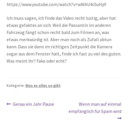
https://www.youtube.com/watch?v=wWAU4c5uHpY
Ich muss sagen, ich finde das Video recht lustig, aber hat
etwas gefaktes an sich. Weil die Passantin im anderen
Fahrzeug fängt schon recht bald zum Filmen an, was
etwas merkwürdig ist. Aber man noch als Zufall abtun
kann. Dass sie dann im richtigen Zeitpunkt die Kamera
sogar aus dem Fenster hält, finde ich fast zu viel des guten.
Was meint ihr? Fake oder echt?
Kategorie:
Was es alles so gibt
Beitragsnavigation
Vorheriger
Nächster
Genau ein Jahr Pause
Wenn man auf einmal
Beitrag:
Beitrag:
empfänglich für Spam wird