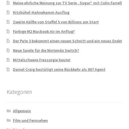
Meine ehrliche Meinung zur TV Serie „Sugar“ mit Colin Farrell
Kitzbühel-Hahnekamm Ausflug
Zweite Hälfte von Staffel 5 von Billions am Start
Färbige M2 Macbook Air im Anflug?
Der Pate 3 bekommt einen neuen Schnitt und ein neues Ende!
Neue Spiele für die Nintendo Switch?
Mittelschwere Fressorgie heute!
Daniel Craig bestätigt seine Rückkehr als 007 Agent
Kategorien
Allgemein
Film und Fernsehen