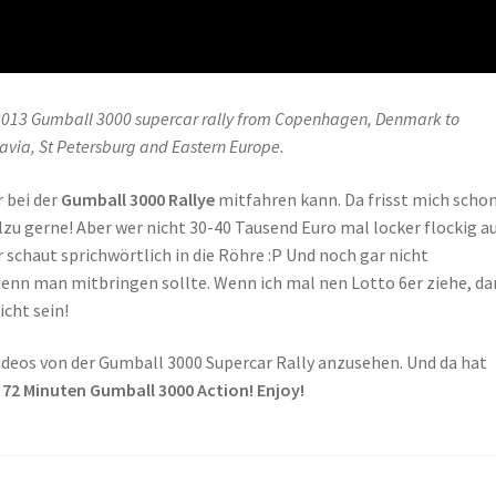
 2013 Gumball 3000 supercar rally from Copenhagen, Denmark to
avia, St Petersburg and Eastern Europe.
 bei der
Gumball 3000 Rallye
mitfahren kann. Da frisst mich schon
llzu gerne! Aber wer nicht 30-40 Tausend Euro mal locker flockig a
r schaut sprichwörtlich in die Röhre :P Und noch gar nicht
enn man mitbringen sollte. Wenn ich mal nen Lotto 6er ziehe, d
icht sein!
deos von der Gumball 3000 Supercar Rally anzusehen. Und da hat
.
72 Minuten Gumball 3000 Action! Enjoy!