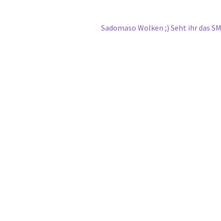
Nächster
Sadomaso Wolken ;) Seht ihr das S
Beitrag: