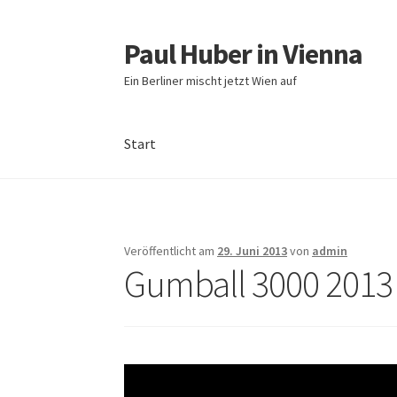
Paul Huber in Vienna
Zur
Zum
Navigation
Inhalt
Ein Berliner mischt jetzt Wien auf
springen
springen
Start
Start
Veröffentlicht am
29. Juni 2013
von
admin
Gumball 3000 2013