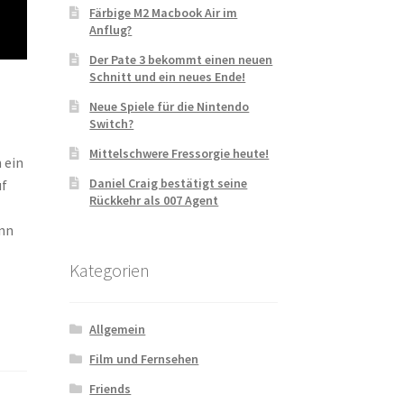
Färbige M2 Macbook Air im
Anflug?
Der Pate 3 bekommt einen neuen
Schnitt und ein neues Ende!
Neue Spiele für die Nintendo
Switch?
Mittelschwere Fressorgie heute!
 ein
Daniel Craig bestätigt seine
uf
Rückkehr als 007 Agent
ann
Kategorien
Allgemein
Film und Fernsehen
Friends