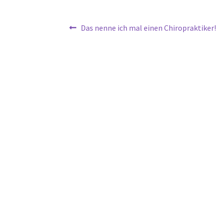
Beitragsnavigation
Vorheriger
Das nenne ich mal einen Chiropraktiker!
Beitrag: