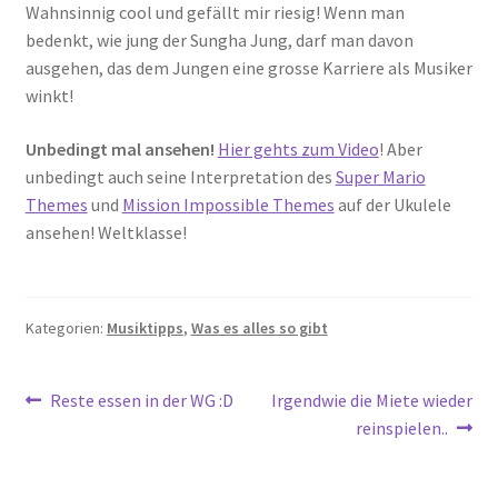
Wahnsinnig cool und gefällt mir riesig! Wenn man
bedenkt, wie jung der Sungha Jung, darf man davon
ausgehen, das dem Jungen eine grosse Karriere als Musiker
winkt!
Unbedingt mal ansehen!
Hier gehts zum Video
! Aber
unbedingt auch seine Interpretation des
Super Mario
Themes
und
Mission Impossible Themes
auf der Ukulele
ansehen! Weltklasse!
Kategorien:
Musiktipps
,
Was es alles so gibt
Beitragsnavigation
Vorheriger
Nächster
Reste essen in der WG :D
Irgendwie die Miete wieder
Beitrag:
Beitrag:
reinspielen..