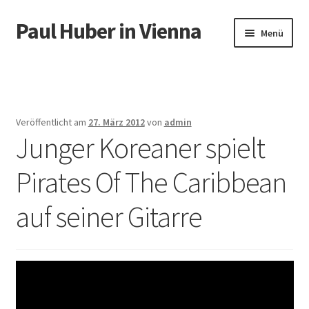
Paul Huber in Vienna
Zur
Zum
Menü
Navigation
Inhalt
springen
springen
Start
Veröffentlicht am
27. März 2012
von
admin
Junger Koreaner spielt
Pirates Of The Caribbean
auf seiner Gitarre