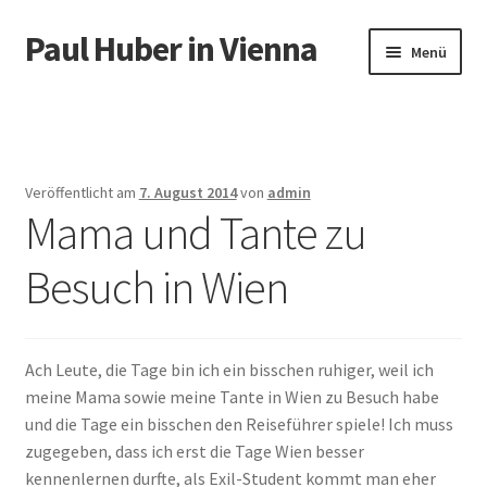
Paul Huber in Vienna
Zur
Zum
Menü
Navigation
Inhalt
springen
springen
Start
Veröffentlicht am
7. August 2014
von
admin
Mama und Tante zu
Besuch in Wien
Ach Leute, die Tage bin ich ein bisschen ruhiger, weil ich
meine Mama sowie meine Tante in Wien zu Besuch habe
und die Tage ein bisschen den Reiseführer spiele! Ich muss
zugegeben, dass ich erst die Tage Wien besser
kennenlernen durfte, als Exil-Student kommt man eher