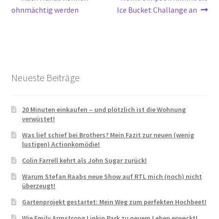
Beitragsnavigation
Beitrag:
Beitrag:
ohnmächtig werden
Ice Bucket Challange an
Neueste Beiträge
20 Minuten einkaufen – und plötzlich ist die Wohnung
verwüstet!
Was lief schief bei Brothers? Mein Fazit zur neuen (wenig
lustigen) Actionkomödie!
Colin Farrell kehrt als John Sugar zurück!
Warum Stefan Raabs neue Show auf RTL mich (noch) nicht
überzeugt!
Gartenprojekt gestartet: Mein Weg zum perfekten Hochbeet!
Wie Emily Armstrong Linkin Park zu neuem Leben erweckt!