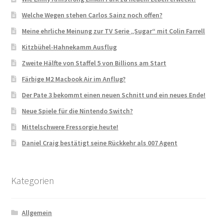
Welche Wegen stehen Carlos Sainz noch offen?
Meine ehrliche Meinung zur TV Serie „Sugar“ mit Colin Farrell
Kitzbühel-Hahnekamm Ausflug
Zweite Hälfte von Staffel 5 von Billions am Start
Färbige M2 Macbook Air im Anflug?
Der Pate 3 bekommt einen neuen Schnitt und ein neues Ende!
Neue Spiele für die Nintendo Switch?
Mittelschwere Fressorgie heute!
Daniel Craig bestätigt seine Rückkehr als 007 Agent
Kategorien
Allgemein